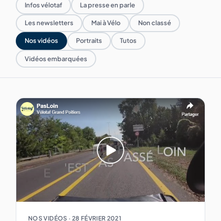
Infos vélotaf
La presse en parle
Les newsletters
Mai à Vélo
Non classé
Nos vidéos
Portraits
Tutos
Vidéos embarquées
NOS VIDÉOS
·
28 FÉVRIER 2021