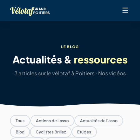
Vélotaf
☰
GRAND
POITIERS
LE BLOG
Actualités &
ressources
3 articles sur le vélotaf à Poitiers · Nos vidéos
Tous
Actions de l'asso
Actualités de l'asso
Blog
Cyclistes Brillez
Etudes