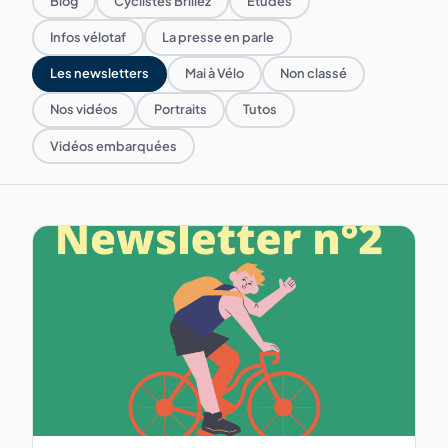
Blog
Cyclistes Brillez
Etudes
Infos vélotaf
La presse en parle
Les newsletters
Mai à Vélo
Non classé
Nos vidéos
Portraits
Tutos
Vidéos embarquées