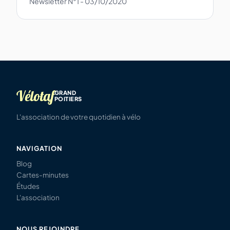
Newsletter N°1 - 03/10/2020
Vélotaf
GRAND
POITIERS
L'association de votre quotidien à vélo
NAVIGATION
Blog
Cartes-minutes
Études
L'association
NOUS REJOINDRE