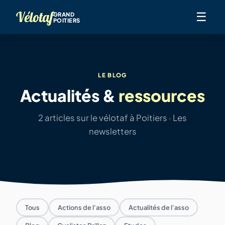
Vélotaf
☰
GRAND
POITIERS
LE BLOG
Actualités &
ressources
2 articles sur le vélotaf à Poitiers · Les
newsletters
Tous
Actions de l'asso
Actualités de l'asso