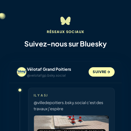
RÉSEAUX SOCIAUX
Suivez-nous sur Bluesky
Vélotaf Grand Poitiers
SUIVRE
@velotafgp.bsky.social
IL Y A 5J
@villedepoitiers.bsky.social c'est des
travaux j'espère