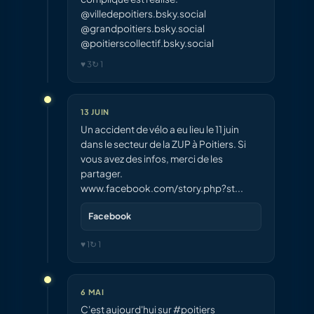
@villedepoitiers.bsky.social
@grandpoitiers.bsky.social
@poitierscollectif.bsky.social
♥ 3
↻ 1
13 JUIN
Un accident de vélo a eu lieu le 11 juin
dans le secteur de la ZUP à Poitiers. Si
vous avez des infos, merci de les
partager.
www.facebook.com/story.php?st...
Facebook
♥ 1
↻ 1
6 MAI
C'est aujourd'hui sur #poitiers