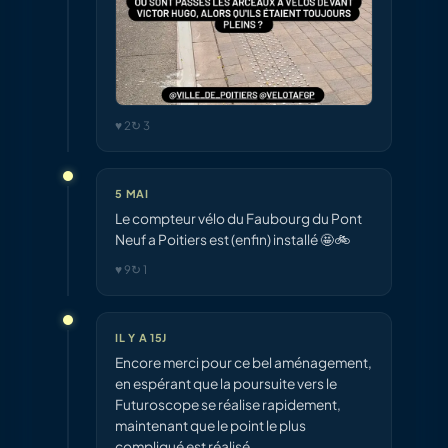
♥ 2
↻ 3
5 MAI
Le compteur vélo du Faubourg du Pont
Neuf a Poitiers est (enfin) installé 🤩🚲
♥ 9
↻ 1
IL Y A 15J
Encore merci pour ce bel aménagement,
en espérant que la poursuite vers le
Futuroscope se réalise rapidement,
maintenant que le point le plus
compliqué est réalisé.