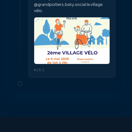
@grandpoitiers.bsky.social le village
vélo.
♥ 2
↻ 3