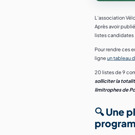
L’association Vél
Après avoir publié
listes candidates
Pour rendre ces e
ligne
un tableau d
20 listes de 9 co
solliciter la tot
limitrophes de Po
🔍 Une p
progra