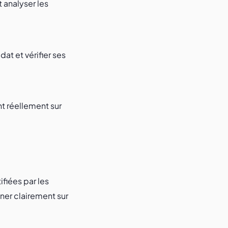
 analyser les
at et vérifier ses
t réellement sur
ifiées par les
er clairement sur