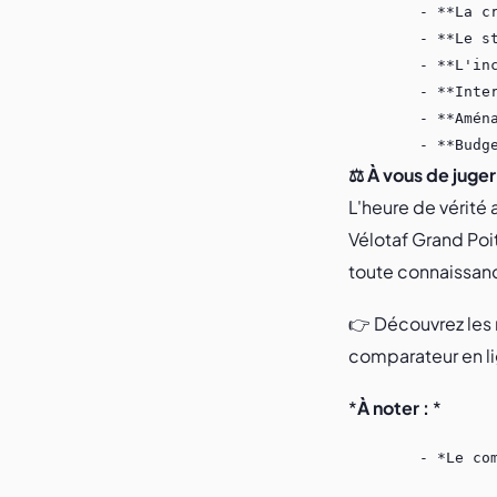
	- **La création d'un réseau vélo structurant, continu et sécurisé :** avec des propositions pour un réseau vélo cohérent à l'échelle communale ;

	- **Le stationnement :** Déploiement massif du stationnement vélo, objectifs chiffrés, obligations de stationnement ;

	- **L'inclusivité :** Accessibilité vélo pour enfants et jeunes, Sécurisation de l'accès vélo aux établissements scolaires, Vélo accessible aux personnes en précarité ;

	- **Intermodalité : **Stationnements vélo sécurisés aux gares et pôles bus, Aires de covoiturage accessibles à vélo, Transport de vélos dans les bus ;

	- **Aménagement urbain :** Plan de circulation favorisant marche et vélo, Réaménagement de rue = opportunité mobilités actives, Développement de « Rues aux enfants », Actions pour faire respecter la Ville 30 ;

⚖️ À vous de juger
L'heure de vérité
Vélotaf Grand Poit
toute connaissan
👉 Découvrez les 
comparateur en li
*
À noter :
*