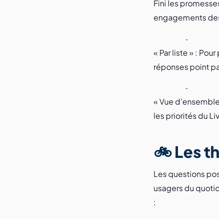
Fini les promesses
engagements des 
« Par liste » : Po
réponses point pa
« Vue d’ensemble 
les priorités du Li
🚲 Les 
Les questions posé
usagers du quoti
: