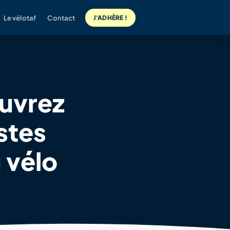
Le vélotaf
Contact
J'ADHÈRE !
ouvrez
stes
 vélo