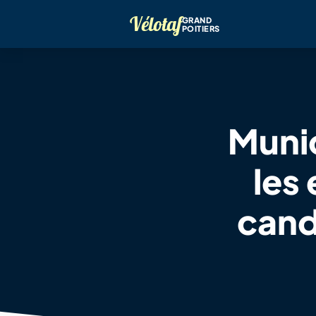
Vélotaf
GRAND
POITIERS
Munic
les
cand