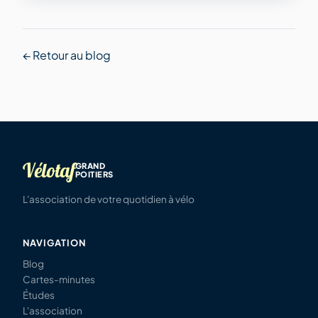
← Retour au blog
Vélotaf
GRAND
POITIERS
L'association de votre quotidien à vélo
NAVIGATION
Blog
Cartes-minutes
Études
L'association