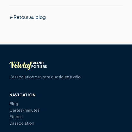
← Retour au blog
Vélotaf
GRAND
POITIERS
L'association de votre quotidien à vélo
NAVIGATION
Blog
Cartes-minutes
Études
L'association