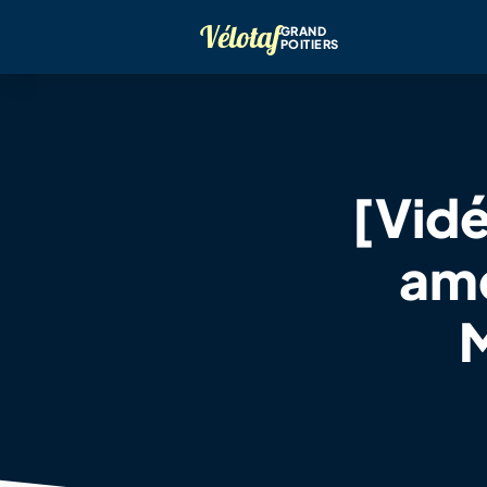
Vélotaf
GRAND
POITIERS
[Vid
amé
M