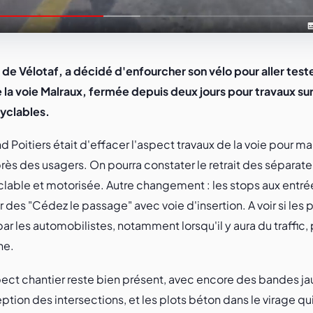
 Vélotaf, a décidé d'enfourcher son vélo pour aller teste
a voie Malraux, fermée depuis deux jours pour travaux sur
clables.
d Poitiers était d'effacer l'aspect travaux de la voie pour m
rès des usagers. On pourra constater le retrait des séparate
clable et motorisée. Autre changement : les stops aux entrée
des "Cédez le passage" avec voie d'insertion. A voir si les p
r les automobilistes, notamment lorsqu'il y aura du traffic,
he.
spect chantier reste bien présent, avec encore des bandes ja
ception des intersections, et les plots béton dans le virage qu