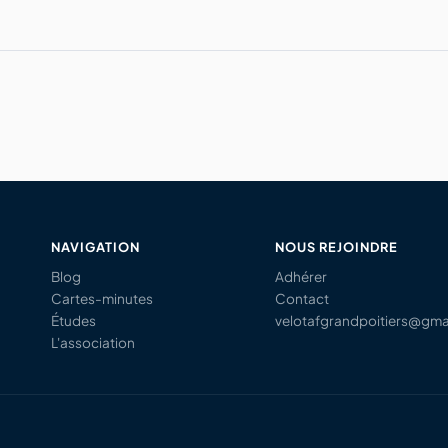
NAVIGATION
NOUS REJOINDRE
Blog
Adhérer
Cartes-minutes
Contact
Études
velotafgrandpoitiers@gma
L'association