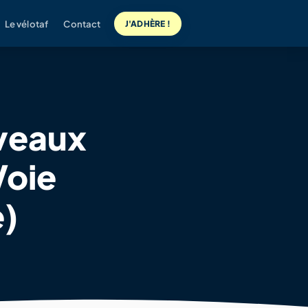
Le vélotaf
Contact
J'ADHÈRE !
veaux
Voie
e)