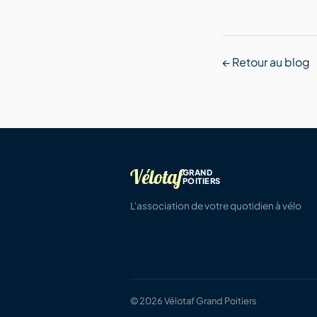
← Retour au blog
Vélotaf
GRAND
POITIERS
L'association de votre quotidien à vélo
© 2026 Vélotaf Grand Poitiers