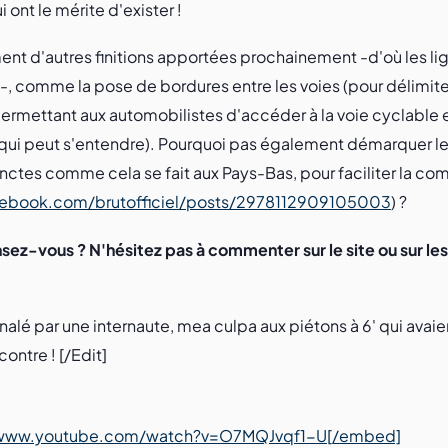
 ont le mérite d'exister !
ment d'autres finitions apportées prochainement -d'où les li
-, comme la pose de bordures entre les voies (pour délimi
 permettant aux automobilistes d'accéder à la voie cyclable
qui peut s'entendre). Pourquoi pas également démarquer le
inctes comme cela se fait aux Pays-Bas, pour faciliter la c
cebook.com/brutofficiel/posts/2978112909105003
) ?
sez-vous ? N'hésitez pas à commenter sur le site ou sur le
lé par une internaute, mea culpa aux piétons à 6' qui avaient
ontre ! [/Edit]
/www.youtube.com/watch?v=O7MQJvqf1-U[/embed]