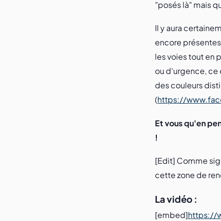
"posés là" mais qui
Il y aura certaine
encore présentes
les voies tout en
ou d'urgence, ce 
des couleurs dist
(
https://www.fa
Et vous qu'en pen
!
[Edit] Comme signa
cette zone de renc
La vidéo :
[embed]
https:/