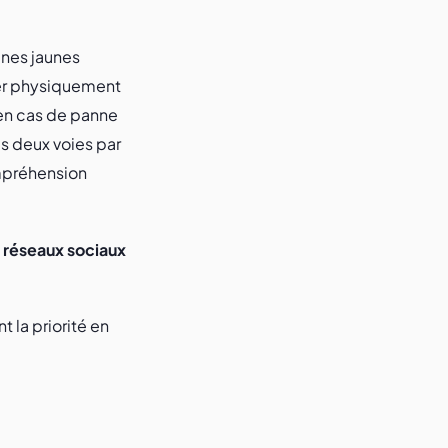
gnes jaunes
ter physiquement
 en cas de panne
s deux voies par
ompréhension
s réseaux sociaux
 la priorité en