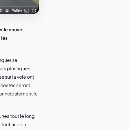
r le nouvel
 les
arquer sa
urs plastiques
s sur la voie ont
riorités seront
 principalement le
unes tout le long
i font un peu